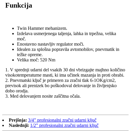
Funkcija
Twin Hammer mehanizem.
Izdelava usmerjenega taljenja, lahka in trpežna, velika
moč.
Enostavno nastavljiv regulator moči.
Idealen za splošna popravila avtomobilov, pnevmatik in
težke opreme.
Velika moč: 520 Nm
1. V sprednji udarni del vsakih 30 dni vbrizgajte majhno količino
visokotemperaturne masti, ki ima učinek mazanja in proti obrabi.
2. Pnevmatski ključ je primeren za zračni tlak 6-1OKg/cm2,
previsok ali prenizek bo poškodoval delovanje in življenjsko
dobo orodja.
3. Med delovanjem nosite zaščitna očala.
Prejšnja:
3/4” profesionalni zračni udarni ključ
Naslednji:
1/2” profesionalni zračni udarni ključ