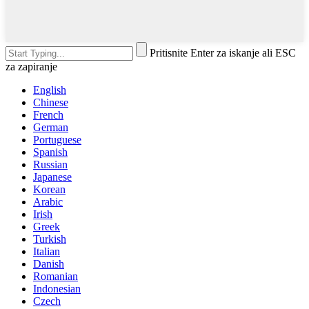
Pritisnite Enter za iskanje ali ESC
za zapiranje
English
Chinese
French
German
Portuguese
Spanish
Russian
Japanese
Korean
Arabic
Irish
Greek
Turkish
Italian
Danish
Romanian
Indonesian
Czech