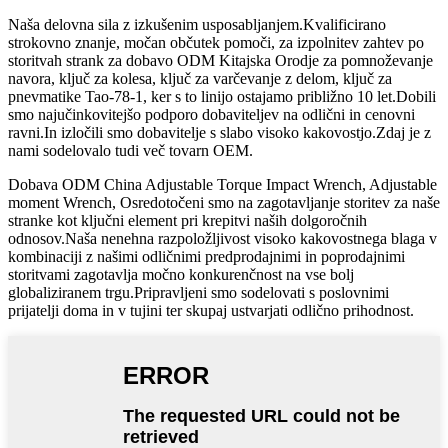
Naša delovna sila z izkušenim usposabljanjem.Kvalificirano
strokovno znanje, močan občutek pomoči, za izpolnitev zahtev po
storitvah strank za dobavo ODM Kitajska Orodje za pomnoževanje
navora, ključ za kolesa, ključ za varčevanje z delom, ključ za
pnevmatike Tao-78-1, ker s to linijo ostajamo približno 10 let.Dobili
smo najučinkovitejšo podporo dobaviteljev na odlični in cenovni
ravni.In izločili smo dobavitelje s slabo visoko kakovostjo.Zdaj je z
nami sodelovalo tudi več tovarn OEM.
Dobava ODM China Adjustable Torque Impact Wrench, Adjustable
moment Wrench, Osredotočeni smo na zagotavljanje storitev za naše
stranke kot ključni element pri krepitvi naših dolgoročnih
odnosov.Naša nenehna razpoložljivost visoko kakovostnega blaga v
kombinaciji z našimi odličnimi predprodajnimi in poprodajnimi
storitvami zagotavlja močno konkurenčnost na vse bolj
globaliziranem trgu.Pripravljeni smo sodelovati s poslovnimi
prijatelji doma in v tujini ter skupaj ustvarjati odlično prihodnost.