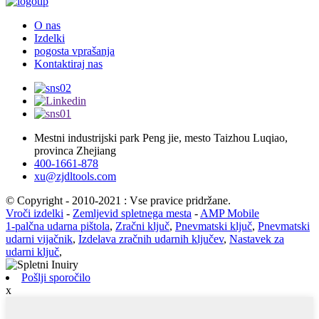
O nas
Izdelki
pogosta vprašanja
Kontaktiraj nas
Mestni industrijski park Peng jie, mesto Taizhou Luqiao,
provinca Zhejiang
400-1661-878
xu@zjdltools.com
© Copyright - 2010-2021 : Vse pravice pridržane.
Vroči izdelki
-
Zemljevid spletnega mesta
-
AMP Mobile
1-palčna udarna pištola
,
Zračni ključ
,
Pnevmatski ključ
,
Pnevmatski
udarni vijačnik
,
Izdelava zračnih udarnih ključev
,
Nastavek za
udarni ključ
,
Pošlji sporočilo
x