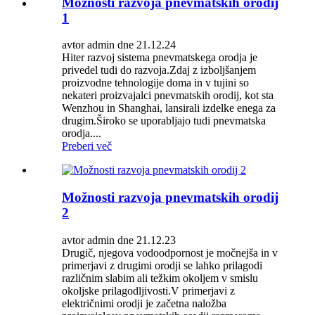
Možnosti razvoja pnevmatskih orodij
1
avtor admin dne 21.12.24
Hiter razvoj sistema pnevmatskega orodja je
privedel tudi do razvoja.Zdaj z izboljšanjem
proizvodne tehnologije doma in v tujini so
nekateri proizvajalci pnevmatskih orodij, kot sta
Wenzhou in Shanghai, lansirali izdelke enega za
drugim.Široko se uporabljajo tudi pnevmatska
orodja....
Preberi več
Možnosti razvoja pnevmatskih orodij
2
avtor admin dne 21.12.23
Drugič, njegova vodoodpornost je močnejša in v
primerjavi z drugimi orodji se lahko prilagodi
različnim slabim ali težkim okoljem v smislu
okoljske prilagodljivosti.V primerjavi z
električnimi orodji je začetna naložba