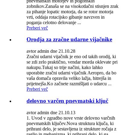
pnevmatskih motorjev in pogonskih
zobnikov.Zanaša se na visokotlačni stisnjen zrak
za pihanje lopatic motorja, da se rotor motorja
vrti, oddaja rotacijsko gibanje navzven in
poganja celotno delovanje ...
Preberi več
Orodja za zračne udarne vijačnike
avtor admin dne 21.10.28
Zračni udarni vijačnik je eno od takih orodij, ki
se zdi zelo praktično, vendar morda oklevate pri
nakupu.Tukaj so trije načini, kako lahko
uporabite zračni udarni vijačnik Aeropro, da bo
vaša domača opravila veliko lažja, hitrejša in
prijetnejša.Ko začnete razmišljati o udarcu ...
Preberi več
delovno varčen pnevmatski ključ
avtor admin dne 21.10.13
1. Uvod v zgradbo nove vrste delovno varčnih
pnevmatskih ključev.Nova struktura ključa, ki
prihrani delo, je sestavljena iz strukture ročaja z
ragljo in mehanizma, ki prihrani delo, ki ga