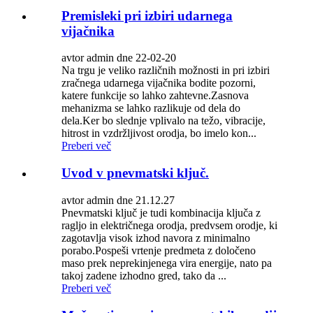
Premisleki pri izbiri udarnega
vijačnika
avtor admin dne 22-02-20
Na trgu je veliko različnih možnosti in pri izbiri
zračnega udarnega vijačnika bodite pozorni,
katere funkcije so lahko zahtevne.Zasnova
mehanizma se lahko razlikuje od dela do
dela.Ker bo slednje vplivalo na težo, vibracije,
hitrost in vzdržljivost orodja, bo imelo kon...
Preberi več
Uvod v pnevmatski ključ.
avtor admin dne 21.12.27
Pnevmatski ključ je tudi kombinacija ključa z
ragljo in električnega orodja, predvsem orodje, ki
zagotavlja visok izhod navora z minimalno
porabo.Pospeši vrtenje predmeta z določeno
maso prek neprekinjenega vira energije, nato pa
takoj zadene izhodno gred, tako da ...
Preberi več