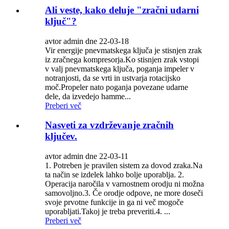
Ali veste, kako deluje "zračni udarni
ključ"?
avtor admin dne 22-03-18
Vir energije pnevmatskega ključa je stisnjen zrak
iz zračnega kompresorja.Ko stisnjen zrak vstopi
v valj pnevmatskega ključa, poganja impeler v
notranjosti, da se vrti in ustvarja rotacijsko
moč.Propeler nato poganja povezane udarne
dele, da izvedejo hamme...
Preberi več
Nasveti za vzdrževanje zračnih
ključev.
avtor admin dne 22-03-11
1. Potreben je pravilen sistem za dovod zraka.Na
ta način se izdelek lahko bolje uporablja. 2.
Operacija naročila v varnostnem orodju ni možna
samovoljno.3. Če orodje odpove, ne more doseči
svoje prvotne funkcije in ga ni več mogoče
uporabljati.Takoj je treba preveriti.4. ...
Preberi več