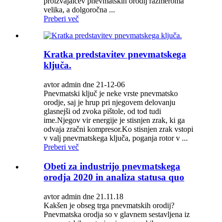
proizvajalcev pnevmatskih orodij razmeroma
velika, a dolgoročna ...
Preberi več
Kratka predstavitev pnevmatskega
ključa.
avtor admin dne 21-12-06
Pnevmatski ključ je neke vrste pnevmatsko
orodje, saj je hrup pri njegovem delovanju
glasnejši od zvoka pištole, od tod tudi
ime.Njegov vir energije je stisnjen zrak, ki ga
odvaja zračni kompresor.Ko stisnjen zrak vstopi
v valj pnevmatskega ključa, poganja rotor v ...
Preberi več
Obeti za industrijo pnevmatskega
orodja 2020 in analiza statusa quo
avtor admin dne 21.11.18
Kakšen je obseg trga pnevmatskih orodij?
Pnevmatska orodja so v glavnem sestavljena iz