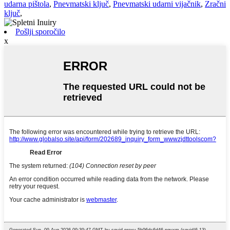
udarna pištola
,
Pnevmatski ključ
,
Pnevmatski udarni vijačnik
,
Zračni
ključ
,
Pošlji sporočilo
x