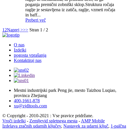
poganja premični zobniški sklop.Struktura ročaja
raglje je sestavljena iz zatiča, raglje, vzmeti ročaja
in baff...
Preberi več
1
2
Naprej >
>>
Stran 1 / 2
O nas
Izdelki
pogosta vprašanja
Kontaktiraj nas
Mestni industrijski park Peng jie, mesto Taizhou Luqiao,
provinca Zhejiang
400-1661-878
xu@zjdltools.com
© Copyright - 2010-2021 : Vse pravice pridržane.
Vroči izdelki
-
Zemljevid spletnega mesta
-
AMP Mobile
Izdelava zračnih udarnih ključev
,
Nastavek za udarni ključ
,
1-palčna