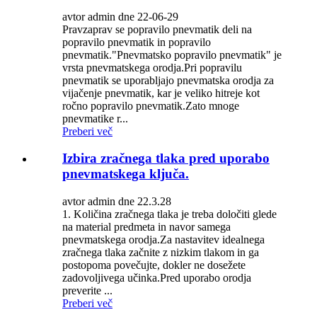
avtor admin dne 22-06-29
Pravzaprav se popravilo pnevmatik deli na
popravilo pnevmatik in popravilo
pnevmatik."Pnevmatsko popravilo pnevmatik" je
vrsta pnevmatskega orodja.Pri popravilu
pnevmatik se uporabljajo pnevmatska orodja za
vijačenje pnevmatik, kar je veliko hitreje kot
ročno popravilo pnevmatik.Zato mnoge
pnevmatike r...
Preberi več
Izbira zračnega tlaka pred uporabo
pnevmatskega ključa.
avtor admin dne 22.3.28
1. Količina zračnega tlaka je treba določiti glede
na material predmeta in navor samega
pnevmatskega orodja.Za nastavitev idealnega
zračnega tlaka začnite z nizkim tlakom in ga
postopoma povečujte, dokler ne dosežete
zadovoljivega učinka.Pred uporabo orodja
preverite ...
Preberi več